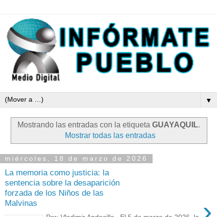
▼
Mostrando las entradas con la etiqueta
GUAYAQUIL
.
Mostrar todas las entradas
miércoles, 18 de marzo de 2026
La memoria como justicia: la
sentencia sobre la desaparición
forzada de los Niños de las
›
Malvinas
Por: Vladimir Andocilla El 5 de marzo de 2026, la