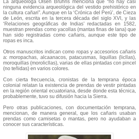
La arqueóloga Olsen Bruhns menciona que “no hay casi
ninguna evidencia arqueológica del vestido prehistórico en
la cultura cañari”. Aunque en la ‘Crónica del Perú’, de Cieza
de León, escrita en la tercera década del siglo XVl, y las
‘Relaciones geográficas de Indias’ redactadas en 1582,
muestran prendas como yacollas (mantas finas de lana) que
han sido registradas como cañaris, aunque este tipo de
ropas es inca.
Otros manuscritos indican como ropas y accesorios cañaris
a: moropachas, alcaanacos, patacusmas, liquillas (licllas),
moroquillas (morolicllas), varias de ellas pintadas con pincel
(no teñidas) en varios colores.
Con cierta frecuencia, cronistas de la temprana época
colonial relatan la existencia de prendas de vestir pintadas
en la región oriental ecuatoriana, desde donde esta técnica,
probablemente, tuvo su difusión hacia la Sierra.
Pero otras publicaciones, con documentación temprana,
mencionan, de manera general, que los cañaris usaban
prendas como camisetas o mantas, pero no ayudaban a
conocer sus características.