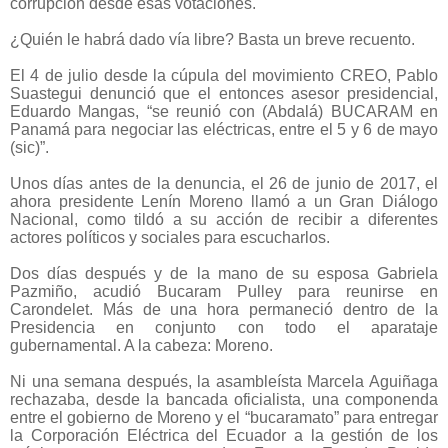
corrupción desde esas votaciones.
¿Quién le habrá dado vía libre? Basta un breve recuento.
El 4 de julio desde la cúpula del movimiento CREO, Pablo
Suastegui denunció que el entonces asesor presidencial,
Eduardo Mangas, “se reunió con (Abdalá) BUCARAM en
Panamá para negociar las eléctricas, entre el 5 y 6 de mayo
(sic)”.
Unos días antes de la denuncia, el 26 de junio de 2017, el
ahora presidente Lenín Moreno llamó a un Gran Diálogo
Nacional, como tildó a su acción de recibir a diferentes
actores políticos y sociales para escucharlos.
Dos días después y de la mano de su esposa Gabriela
Pazmiño, acudió Bucaram Pulley para reunirse en
Carondelet. Más de una hora permaneció dentro de la
Presidencia en conjunto con todo el aparataje
gubernamental. A la cabeza: Moreno.
Ni una semana después, la asambleísta Marcela Aguiñaga
rechazaba, desde la bancada oficialista, una componenda
entre el gobierno de Moreno y el “bucaramato” para entregar
la Corporación Eléctrica del Ecuador a la gestión de los