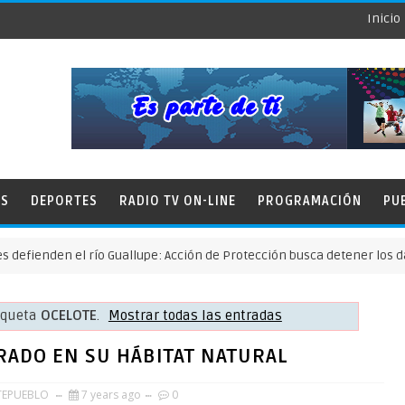
Inicio
ES
DEPORTES
RADIO TV ON-LINE
PROGRAMACIÓN
PU
en el río Guallupe: Acción de Protección busca detener los daños de 
tiqueta
OCELOTE
.
Mostrar todas las entradas
RADO EN SU HÁBITAT NATURAL
TEPUEBLO
7 years ago
0