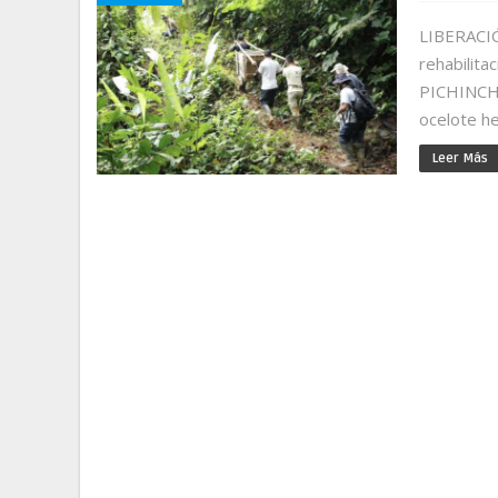
LIBERACI
rehabilita
PICHINCHA
ocelote he
Leer Más