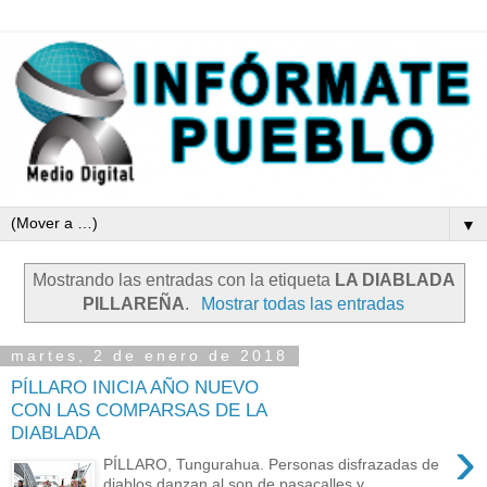
▼
Mostrando las entradas con la etiqueta
LA DIABLADA
PILLAREÑA
.
Mostrar todas las entradas
martes, 2 de enero de 2018
PÍLLARO INICIA AÑO NUEVO
CON LAS COMPARSAS DE LA
DIABLADA
›
PÍLLARO, Tungurahua. Personas disfrazadas de
diablos danzan al son de pasacalles y