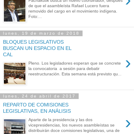
Pachakutik busca un nuevo coordinador, después
de que el asambleísta Rafael Lucero fuera
removido del cargo en el movimiento indígena.
Foto:...
lunes, 19 de marzo de 2018
BLOQUES LEGISLATIVOS
BUSCAN UN ESPACIO EN EL
CAL
›
Pleno. Los legisladores esperan que se concrete
la convocatoria a sesión para debatir
reestructuración. Esta semana está previsto qu...
lunes, 24 de abril de 2017
REPARTO DE COMISIONES
LEGISLATIVAS, EN ANÁLISIS
›
Aparte de la presidencia y las dos
vicepresidencias, los nuevos asambleístas se
distribuirán doce comisiones legislativas, una de