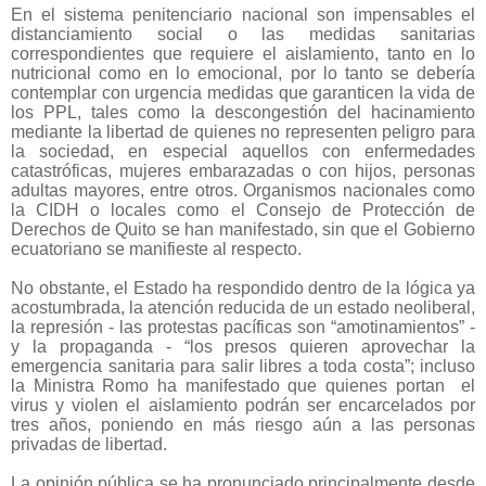
En el sistema penitenciario nacional son impensables el
distanciamiento social o las medidas sanitarias
correspondientes que requiere el aislamiento, tanto en lo
nutricional como en lo emocional, por lo tanto se debería
contemplar con urgencia medidas que garanticen la vida de
los PPL, tales como la descongestión del hacinamiento
mediante la libertad de quienes no representen peligro para
la sociedad, en especial aquellos con enfermedades
catastróficas, mujeres embarazadas o con hijos, personas
adultas mayores, entre otros. Organismos nacionales como
la CIDH o locales como el Consejo de Protección de
Derechos de Quito se han manifestado, sin que el Gobierno
ecuatoriano se manifieste al respecto.
No obstante, el Estado ha respondido dentro de la lógica ya
acostumbrada, la atención reducida de un estado neoliberal,
la represión - las protestas pacíficas son “amotinamientos” -
y la propaganda - “los presos quieren aprovechar la
emergencia sanitaria para salir libres a toda costa”; incluso
la Ministra Romo ha manifestado que quienes portan
el
virus y violen el aislamiento podrán ser encarcelados por
tres años, poniendo en más riesgo aún a las personas
privadas de libertad.
La opinión pública se ha pronunciado principalmente desde