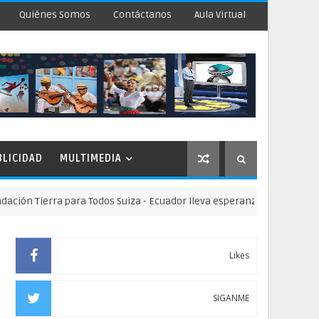
Quiénes Somos
Contáctanos
Aula Virtual
BLICIDAD
MULTIMEDIA
ierra para Todos Suiza - Ecuador lleva esperanza y oportunidades edu
Likes
SIGANME