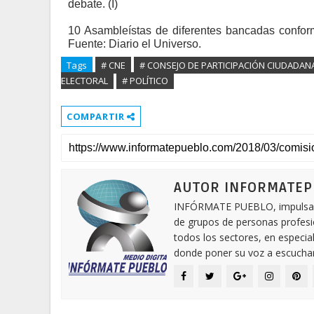
debate. (I)
10 Asambleístas de diferentes bancadas confor
Fuente: Diario el Universo.
Tags
# CNE
# CONSEJO DE PARTICIPACIÓN CIUDADAN
ELECTORAL
# POLÍTICO
COMPARTIR
AUTOR INFORMATE
INFÓRMATE PUEBLO, impulsa una
de grupos de personas profesi
todos los sectores, en especia
donde poner su voz a escuchar.