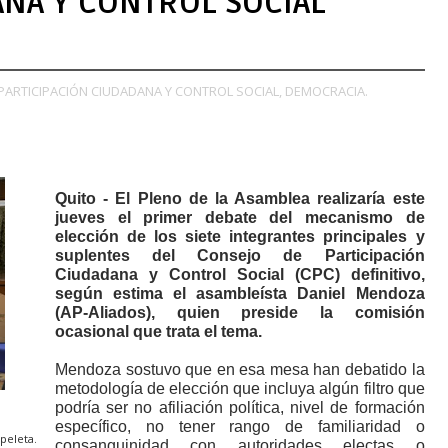
ANA Y CONTROL SOCIAL
PARTICIPACIÓN CIUDADANA Y CONTROL SOCIAL,
DEMOCRACIA.
Quito - El Pleno de la Asamblea realizaría este
jueves el primer debate del mecanismo de
elección de los siete integrantes principales y
suplentes del Consejo de Participación
Ciudadana y Control Social (CPC) definitivo,
según estima el asambleísta Daniel Mendoza
(AP-Aliados), quien preside la comisión
ocasional que trata el tema.
Mendoza sostuvo que en esa mesa han debatido la
metodología de elección que incluya algún filtro que
podría ser no afiliación política, nivel de formación
específico, no tener rango de familiaridad o
peleta.
consanguinidad con autoridades electas o