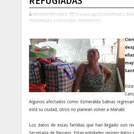
REFUGIADAS
INFORMATEPUEBLO
10 years ago
ALBERGUES,
BAH
PEDERNALES,
PORTOVIEJO,
TERREMOTO,
Cien
des
ell
may
Sant
Esta
Cano
Algunos afectados como Esmeralda Salinas regresan
está su ciudad, otros no planean volver a Manabí.
Los datos de estas familias que han llegado son rec
Secretaría de Riesgos. Estas entidades reúnen datos