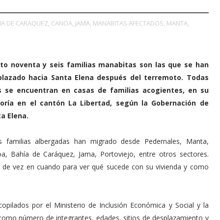
IA DE CARAQUEZ,
CANOA,
JAMA,
MANABITAS AFECTADOS,
MANTA,
to noventa y seis familias manabitas son las que se han
plazado hacia Santa Elena después del terremoto. Todas
as se encuentran en casas de familias acogientes, en su
oría en el cantón La Libertad, según la Gobernación de
a Elena.
s familias albergadas han migrado desde Pedernales, Manta,
a, Bahía de Caráquez, Jama, Portoviejo, entre otros sectores.
 de vez en cuando para ver qué sucede con su vivienda y como
opilados por el Ministerio de Inclusión Económica y Social y la
 como número de integrantes, edades, sitios de desplazamiento y