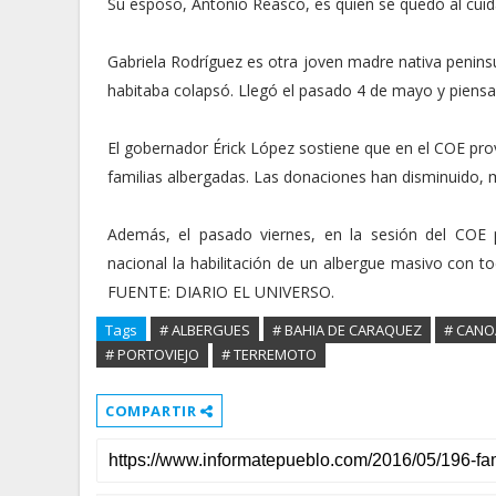
Su esposo, Antonio Reasco, es quien se quedó al cuid
Gabriela Rodríguez es otra joven madre nativa penins
habitaba colapsó. Llegó el pasado 4 de mayo y piensa
El gobernador Érick López sostiene que en el COE provi
familias albergadas. Las donaciones han disminuido, 
Además, el pasado viernes, en la sesión del COE pr
nacional la habilitación de un albergue masivo con to
FUENTE: DIARIO EL UNIVERSO.
Tags
# ALBERGUES
# BAHIA DE CARAQUEZ
# CANO
# PORTOVIEJO
# TERREMOTO
COMPARTIR