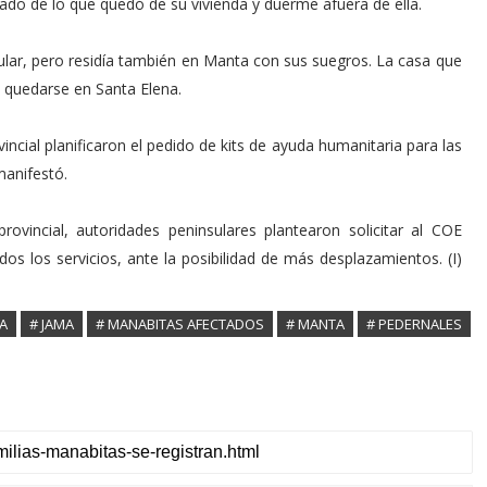
ado de lo que quedó de su vivienda y duerme afuera de ella.
ular, pero residía también en Manta con sus suegros. La casa que
 quedarse en Santa Elena.
ncial planificaron el pedido de kits de ayuda humanitaria para las
manifestó.
ovincial, autoridades peninsulares plantearon solicitar al COE
dos los servicios, ante la posibilidad de más desplazamientos. (I)
A
# JAMA
# MANABITAS AFECTADOS
# MANTA
# PEDERNALES