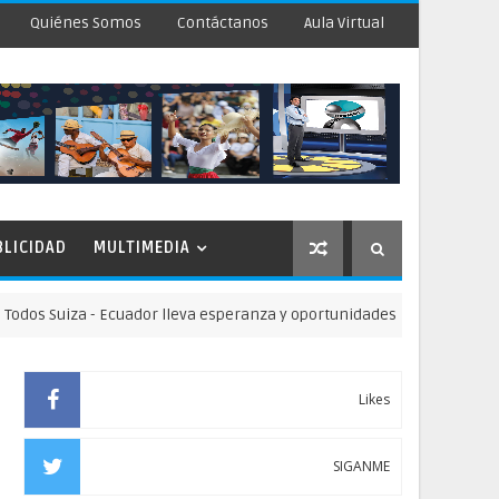
Quiénes Somos
Contáctanos
Aula Virtual
BLICIDAD
MULTIMEDIA
uiza - Ecuador lleva esperanza y oportunidades educativas a niñas y n
Likes
SIGANME