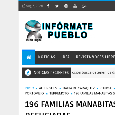
Aug 7, 2026
NOTICIAS
IDEA
REVISTA VOCES LIBR
n el río Guallupe: Acción de Protección busca detener los daños de l
NOTICIAS RECIENTES
INICIO
ALBERGUES
BAHIA DE CARAQUEZ
CANOA
PORTOVIEJO
TERREMOTO
196 FAMILIAS MANABITAS
196 FAMILIAS MANABIT