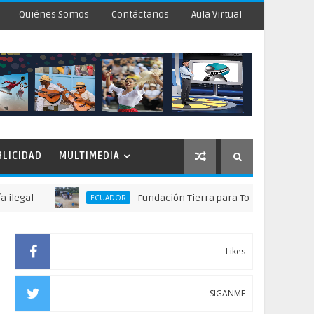
Quiénes Somos
Contáctanos
Aula Virtual
BLICIDAD
MULTIMEDIA
Fundación Tierra para Todos Suiza - Ecuador ll
ECUADOR
Likes
SIGANME