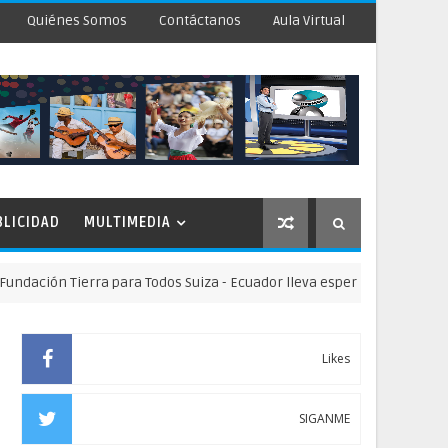
Quiénes Somos
Contáctanos
Aula Virtual
BLICIDAD
MULTIMEDIA
n Tierra para Todos Suiza - Ecuador lleva esperanza y oportunidades 
Likes
SIGANME