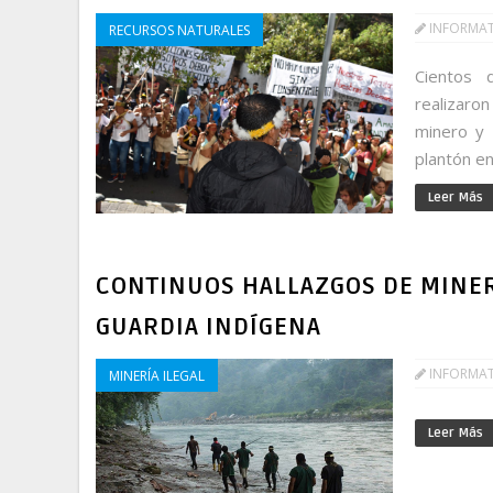
INFORMA
RECURSOS NATURALES
Cientos 
realizaron
minero y 
plantón en
Leer Más
CONTINUOS HALLAZGOS DE MINERÍ
GUARDIA INDÍGENA
INFORMA
MINERÍA ILEGAL
Leer Más