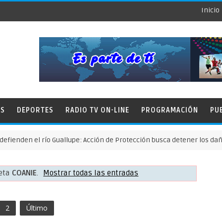
Inicio
ES
DEPORTES
RADIO TV ON-LINE
PROGRAMACIÓN
PU
n el río Guallupe: Acción de Protección busca detener los daños de l
ueta
COANIE
.
Mostrar todas las entradas
2
Último