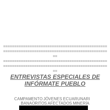
===============================================
===============================================
==
===============================================
===============================================
==
ENTREVISTAS ESPECIALES DE
INFÓRMATE PUEBLO
CAMPAMENTO JÓVENES ECUARUNARI
BANAORITOS AFECTADOS MINERÍA