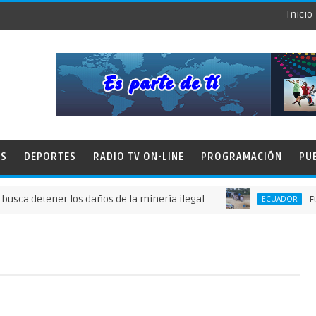
Inicio
ES
DEPORTES
RADIO TV ON-LINE
PROGRAMACIÓN
PU
etener los daños de la minería ilegal
Fundación
ECUADOR