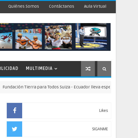
Quiénes Somos
Contáctanos
Aula Virtual
BLICIDAD
MULTIMEDIA
ión Tierra para Todos Suiza - Ecuador lleva esperanza y oportunidades
Likes
SIGANME