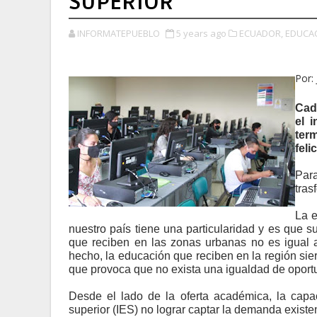
SUPERIOR
INFORMATEPUEBLO
5 years ago
ECUADOR,
EDUCAC
Por:
Cad
el 
ter
feli
Par
tras
La e
nuestro país tiene una particularidad y es que s
que reciben en las zonas urbanas no es igual a
hecho, la educación que reciben en la región sier
que provoca que no exista una igualdad de oportu
Desde el lado de la oferta académica, la capac
superior (IES) no lograr captar la demanda existe