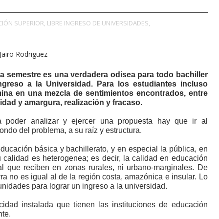
IÓN SUPERIOR,
LIBRE INGRESO DE UNIVERSIDADES,
 Jairo Rodriguez
a semestre es una verdadera odisea para todo bachiller
ingreso a la Universidad. Para los estudiantes incluso
mina en una mezcla de sentimientos encontrados, entre
cidad y amargura, realización y fracaso.
a poder analizar y ejercer una propuesta hay que ir al
fondo del problema, a su raíz y estructura.
ducación básica y bachillerato, y en especial la pública, en
u calidad es heterogenea; es decir, la calidad en educación
l que reciben en zonas rurales, ni urbano-marginales. De
ra no es igual al de la región costa, amazónica e insular. Lo
nidades para lograr un ingreso a la universidad.
idad instalada que tienen las instituciones de educación
nte.