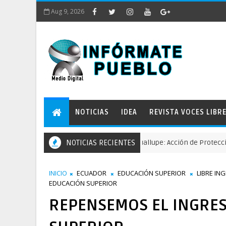
Aug 9, 2026
NOTICIAS
IDEA
REVISTA VOCES LIBR
Comunidades defienden el río Guallupe: Acción de Protección busca
NOTICIAS RECIENTES
N
INICIO
ECUADOR
EDUCACIÓN SUPERIOR
LIBRE IN
EDUCACIÓN SUPERIOR
REPENSEMOS EL INGRES