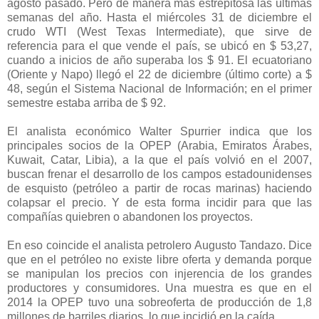
agosto pasado. Pero de manera más estrepitosa las últimas
semanas del año. Hasta el miércoles 31 de diciembre el
crudo WTI (West Texas Intermediate), que sirve de
referencia para el que vende el país, se ubicó en $ 53,27,
cuando a inicios de año superaba los $ 91. El ecuatoriano
(Oriente y Napo) llegó el 22 de diciembre (último corte) a $
48, según el Sistema Nacional de Información; en el primer
semestre estaba arriba de $ 92.
El analista económico Walter Spurrier indica que los
principales socios de la OPEP (Arabia, Emiratos Árabes,
Kuwait, Catar, Libia), a la que el país volvió en el 2007,
buscan frenar el desarrollo de los campos estadounidenses
de esquisto (petróleo a partir de rocas marinas) haciendo
colapsar el precio. Y de esta forma incidir para que las
compañías quiebren o abandonen los proyectos.
En eso coincide el analista petrolero Augusto Tandazo. Dice
que en el petróleo no existe libre oferta y demanda porque
se manipulan los precios con injerencia de los grandes
productores y consumidores. Una muestra es que en el
2014 la OPEP tuvo una sobreoferta de producción de 1,8
millones de barriles diarios, lo que incidió en la caída.