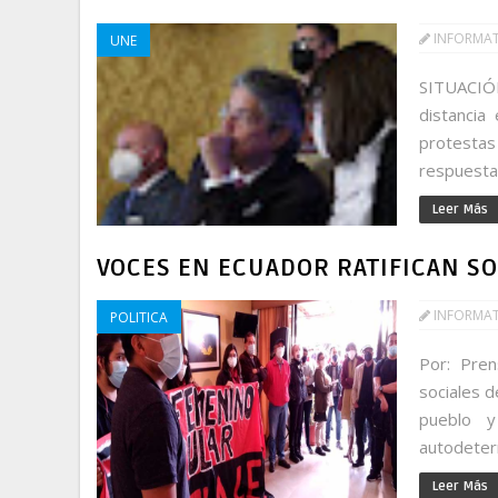
INFORMA
UNE
SITUACIÓN
distancia
protestas
respuesta
Leer Más
VOCES EN ECUADOR RATIFICAN S
INFORMA
POLITICA
Por: Pren
sociales d
pueblo 
autodeter
Leer Más