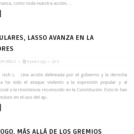
 nunca, como toda nuestra acción, ...
ULARES, LASSO AVANZA EN LA
ORES
TEPUEBLO
4 years ago
0
 Isch L. Una acción delineada por el gobierno y la derecha
na ha sido el ataque violento a la expresión popular y al
cial a la resistencia reconocido en la Constitución. Esto lo han
ncluso en el uso del ap...
LOGO, MÁS ALLÁ DE LOS GREMIOS