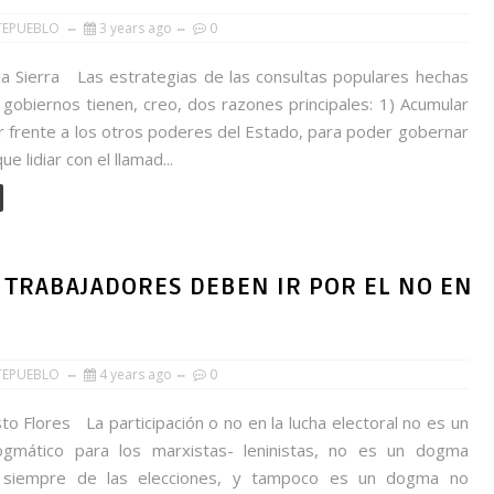
TEPUEBLO
3 years ago
0
lia Sierra Las estrategias de las consultas populares hechas
gobiernos tienen, creo, dos razones principales: 1) Acumular
 frente a los otros poderes del Estado, para poder gobernar
ue lidiar con el llamad...
S TRABAJADORES DEBEN IR POR EL NO EN
TEPUEBLO
4 years ago
0
to Flores La participación o no en la lucha electoral no es un
gmático para los marxistas- leninistas, no es un dogma
ar siempre de las elecciones, y tampoco es un dogma no