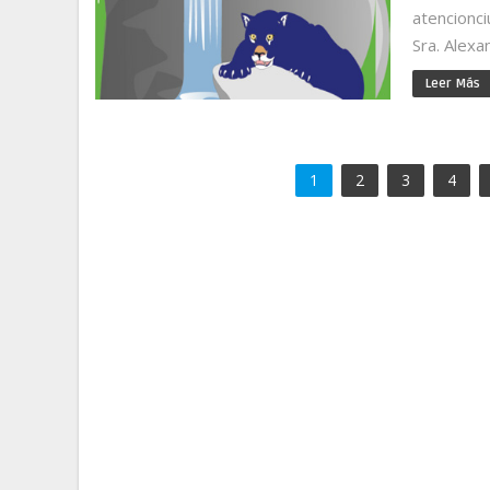
atencionc
Sra. Alexa
Leer Más
1
2
3
4