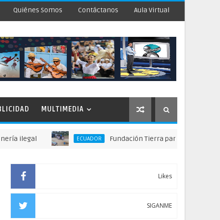
Quiénes Somos
Contáctanos
Aula Virtual
BLICIDAD
MULTIMEDIA
gal
Fundación Tierra para Todos Suiza - Ecuador
ECUADOR
Likes
SIGANME