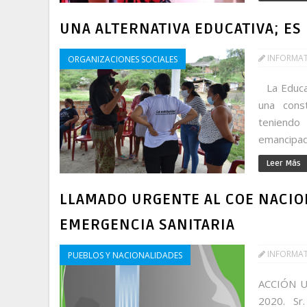
UNA ALTERNATIVA EDUCATIVA; ES
INFORMA
ORGANIZACIONES SOCIALES
La Educac
una const
teniendo
emancipado
Leer Más
LLAMADO URGENTE AL COE NACION
EMERGENCIA SANITARIA
INFORMA
PUEBLOS Y NACIONALIDADES
ACCIÓN U
2020. Sr