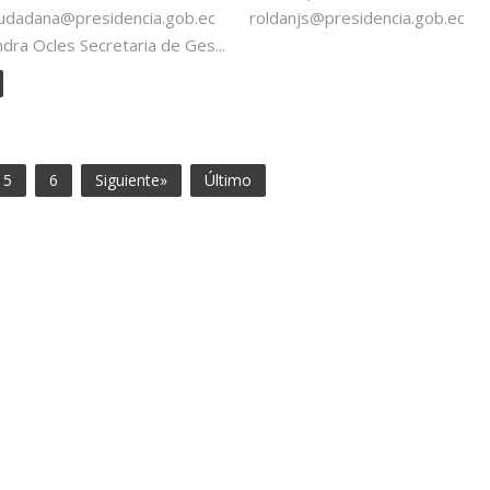
iudadana@presidencia.gob.ec roldanjs@presidencia.gob.ec
ndra Ocles Secretaria de Ges...
5
6
Siguiente»
Último