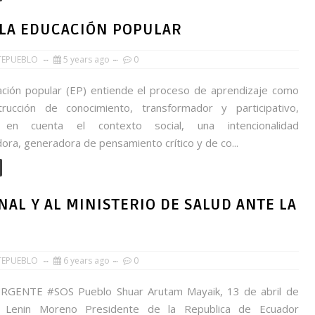
 LA EDUCACIÓN POPULAR
TEPUEBLO
5 years ago
0
ión popular (EP) entiende el proceso de aprendizaje como
rucción de conocimiento, transformador y participativo,
 en cuenta el contexto social, una intencionalidad
ra, generadora de pensamiento crítico y de co...
AL Y AL MINISTERIO DE SALUD ANTE LA
TEPUEBLO
6 years ago
0
RGENTE #SOS Pueblo Shuar Arutam Mayaik, 13 de abril de
. Lenin Moreno Presidente de la Republica de Ecuador