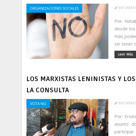
INFORMA
ORGANIZACIONES SOCIALES
Por: Nata
desde los 
más poder
sin tener q
Leer Más
LOS MARXISTAS LENINISTAS Y LO
LA CONSULTA
INFORMA
VOTA NO
Por: Ernes
asunto do
particip