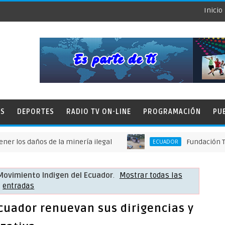
Inicio
ES
DEPORTES
RADIO TV ON-LINE
PROGRAMACIÓN
PU
 daños de la minería ilegal
Fundación Tierra p
ECUADOR
Movimiento Indigen del Ecuador
.
Mostrar todas las
entradas
cuador renuevan sus dirigencias y