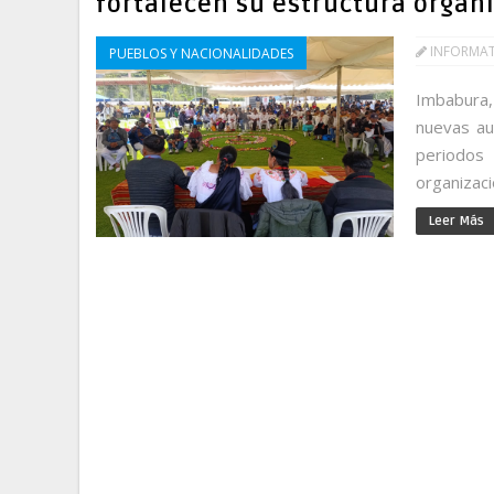
fortalecen su estructura organ
INFORMA
PUEBLOS Y NACIONALIDADES
Imbabura, 
nuevas au
periodo
organizaci
Leer Más