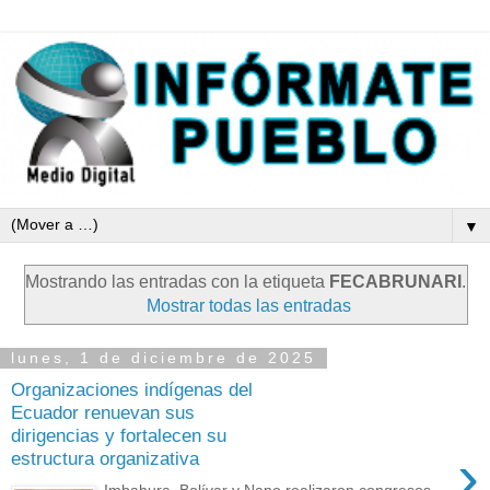
▼
Mostrando las entradas con la etiqueta
FECABRUNARI
.
Mostrar todas las entradas
lunes, 1 de diciembre de 2025
Organizaciones indígenas del
Ecuador renuevan sus
dirigencias y fortalecen su
›
estructura organizativa
Imbabura, Bolívar y Napo realizaron congresos