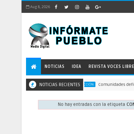
Aug 8, 2026
NOTICIAS
IDEA
REVISTA VOCES LIBR
NOTICIAS RECIENTES
Comunidades defienden el 
ACCIÓN DE PROTECCIÓN
No hay entradas con la etiqueta
CON