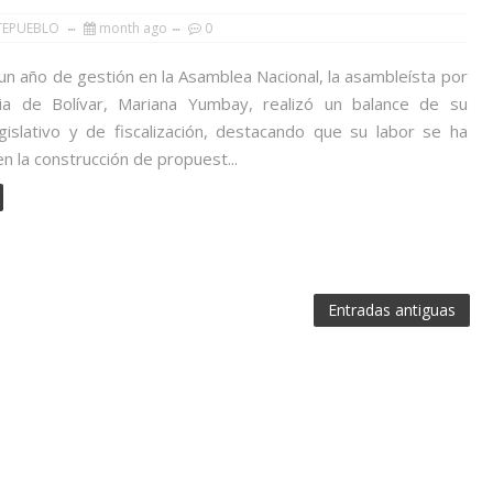
TEPUEBLO
month ago
0
 un año de gestión en la Asamblea Nacional, la asambleísta por
cia de Bolívar, Mariana Yumbay, realizó un balance de su
egislativo y de fiscalización, destacando que su labor se ha
n la construcción de propuest...
Entradas antiguas