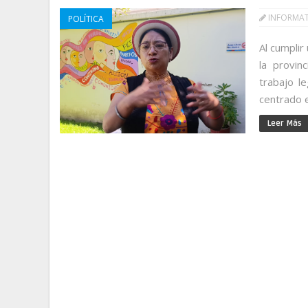
INFORMA
POLÍTICA
Al cumplir
la provin
trabajo l
centrado e
Leer Más