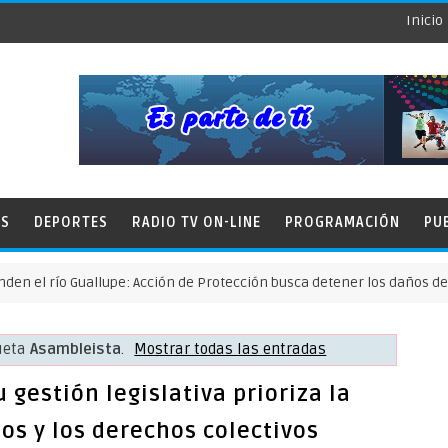
Inicio
ES
DEPORTES
RADIO TV ON-LINE
PROGRAMACIÓN
PU
o Guallupe: Acción de Protección busca detener los daños de la miner
queta
Asambleista
.
Mostrar todas las entradas
gestión legislativa prioriza la
ios y los derechos colectivos